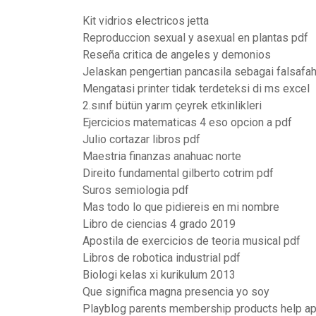
Kit vidrios electricos jetta
Reproduccion sexual y asexual en plantas pdf
Reseña critica de angeles y demonios
Jelaskan pengertian pancasila sebagai falsafa
Mengatasi printer tidak terdeteksi di ms excel
2.sınıf bütün yarım çeyrek etkinlikleri
Ejercicios matematicas 4 eso opcion a pdf
Julio cortazar libros pdf
Maestria finanzas anahuac norte
Direito fundamental gilberto cotrim pdf
Suros semiologia pdf
Mas todo lo que pidiereis en mi nombre
Libro de ciencias 4 grado 2019
Apostila de exercicios de teoria musical pdf
Libros de robotica industrial pdf
Biologi kelas xi kurikulum 2013
Que significa magna presencia yo soy
Playblog parents membership products help a