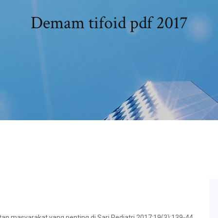
Demam tifoid pdf 2017
 masyarakat yang penting di Sari Pediatri 2017;19(3):139-44