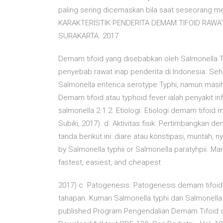
paling sering dicemaskan bila saat seseorang 
KARAKTERISTIK PENDERITA DEMAM TIFOID RAWA
SURAKARTA. 2017
Demam tifoid yang disebabkan oleh Salmonella Ty
penyebab rawat inap penderita di Indonesia. Seh
Salmonella enterica serotype Typhi, namun masih
Demam tifoid atau typhoid fever ialah penyakit in
salmonella 2.1.2. Etiologi. Etiologi demam tifoi
Subiki, 2017). d. Aktivitas fisik. Pertimbangkan
tanda berikut ini: diare atau konstipasi, muntah, 
by Salmonella typhii or Salmonella paratyhpii. 
fastest, easiest, and cheapest
2017) c. Patogenesis. Patogenesis demam tifoi
tahapan. Kuman Salmonella typhi dan Salmonella 
published Program Pengendalian Demam Tifoid di