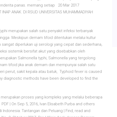
menderita panas. memang setiap 20 Mar 2017
T INAP ANAK. DI RSUD UNIVERSITAS MUHAMMADIYAH
phi merupakan salah satu penyakit infeksi terbanyak
ingga Meskipun demam tifoid ditentukan melalui kultur
 sangat diperlukan uji serologi yang cepat dan sederhana,.
feksi sistemik bersifat akut yang disebabkan oleh
d merupakan Salmonella typhi, Salmonella yang tergolong
 demam tifoid jika anak demam dan mempunyai salah satu
nyeri perut, sakit kepala atau batuk, Typhoid fever is caused
Many diagnostic methods have been developed to find the
d merupakan proses yang kompleks yang melalui beberapa
PDF | On Sep 5, 2016, Ivan Elisabeth Purba and others
 Indonesia: Tantangan dan Peluang | Find, read and