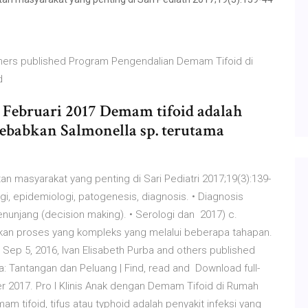
others published Program Pengendalian Demam Tifoid di
nd
 | Februari 2017 Demam tifoid adalah
ebabkan Salmonella sp. terutama
masyarakat yang penting di Sari Pediatri 2017;19(3):139-
i, epidemiologi, patogenesis, diagnosis. • Diagnosis
nunjang (decision making). • Serologi dan 2017) c.
an proses yang kompleks yang melalui beberapa tahapan.
Sep 5, 2016, Ivan Elisabeth Purba and others published
 Tantangan dan Peluang | Find, read and Download full-
tober 2017. Pro l Klinis Anak dengan Demam Tifoid di Rumah
 tifoid, tifus atau typhoid adalah penyakit infeksi yang