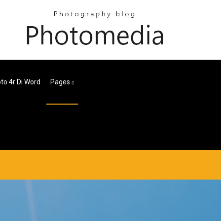
oto 4r Di Word
Pages