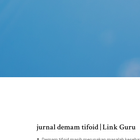
jurnal demam tifoid | Link Guru
Demam tifoid masih merupakan masalah kesehatan