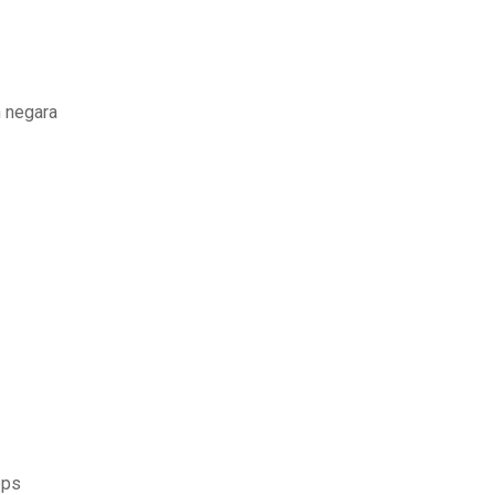
h negara
pps