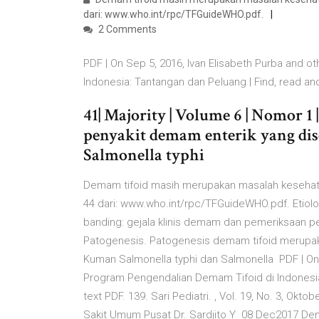
dari: www.who.int/rpc/TFGuideWHO.pdf.
2 Comments
PDF | On Sep 5, 2016, Ivan Elisabeth Purba and 
Indonesia: Tantangan dan Peluang | Find, read a
41| Majority | Volume 6 | Nomor 1
penyakit demam enterik yang dis
Salmonella typhi
Demam tifoid masih merupakan masalah kesehatan 
44 dari: www.who.int/rpc/TFGuideWHO.pdf. Etiolog
banding: gejala klinis demam dan pemeriksaan pe
Patogenesis. Patogenesis demam tifoid merupak
Kuman Salmonella typhi dan Salmonella PDF | On 
Program Pengendalian Demam Tifoid di Indonesia:
text PDF. 139. Sari Pediatri. , Vol. 19, No. 3, Ok
Sakit Umum Pusat Dr. Sardjito Y 08 Dec2017 Demam