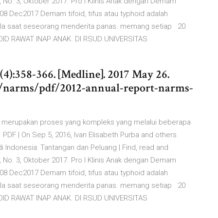
 19, No. 3, Oktober 2017. Pro l Klinis Anak dengan Demam
 08 Dec2017 Demam tifoid, tifus atau typhoid adalah
 bila saat seseorang menderita panas. memang setiap 20
OID RAWAT INAP ANAK. DI RSUD UNIVERSITAS
 (4):358-366. [Medline]. 2017 May 26.
ov/narms/pdf/2012-annual-report-narms-
d merupakan proses yang kompleks yang melalui beberapa
PDF | On Sep 5, 2016, Ivan Elisabeth Purba and others
 Indonesia: Tantangan dan Peluang | Find, read and
 19, No. 3, Oktober 2017. Pro l Klinis Anak dengan Demam
 08 Dec2017 Demam tifoid, tifus atau typhoid adalah
 bila saat seseorang menderita panas. memang setiap 20
OID RAWAT INAP ANAK. DI RSUD UNIVERSITAS