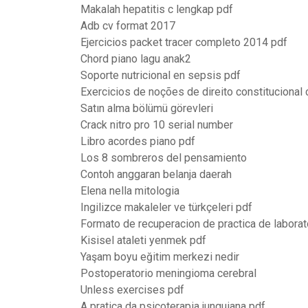
Makalah hepatitis c lengkap pdf
Adb cv format 2017
Ejercicios packet tracer completo 2014 pdf
Chord piano lagu anak2
Soporte nutricional en sepsis pdf
Exercicios de noções de direito constitucional
Satın alma bölümü görevleri
Crack nitro pro 10 serial number
Libro acordes piano pdf
Los 8 sombreros del pensamiento
Contoh anggaran belanja daerah
Elena nella mitologia
Ingilizce makaleler ve türkçeleri pdf
Formato de recuperacion de practica de laborat
Kisisel ataleti yenmek pdf
Yaşam boyu eğitim merkezi nedir
Postoperatorio meningioma cerebral
Unless exercises pdf
A pratica da psicoterapia junguiana pdf