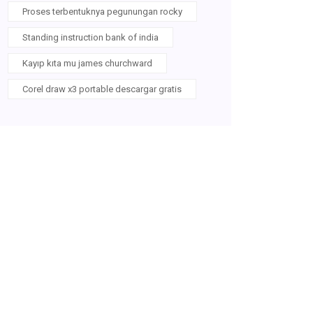
Proses terbentuknya pegunungan rocky
Standing instruction bank of india
Kayıp kıta mu james churchward
Corel draw x3 portable descargar gratis