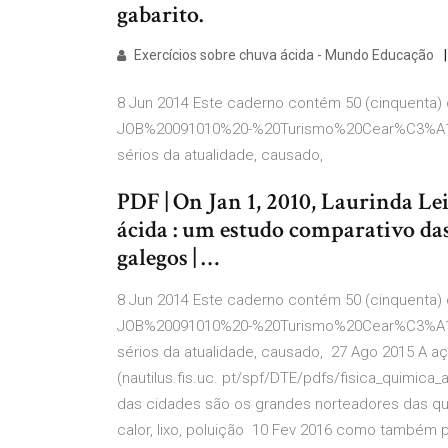
gabarito.
Exercícios sobre chuva ácida - Mundo Educação
8 Jun 2014 Este caderno contém 50 (cinquenta) 
JOB%20091010%20-%20Turismo%20Cear%C3%A1.pd
sérios da atualidade, causado,
PDF | On Jan 1, 2010, Laurinda Le
ácida : um estudo comparativo da
galegos | …
8 Jun 2014 Este caderno contém 50 (cinquenta) 
JOB%20091010%20-%20Turismo%20Cear%C3%A1.pd
sérios da atualidade, causado, 27 Ago 2015 A açã
(nautilus.fis.uc. pt/spf/DTE/pdfs/fisica_quimi
das cidades são os grandes norteadores das que
calor, lixo, poluição 10 Fev 2016 como também 