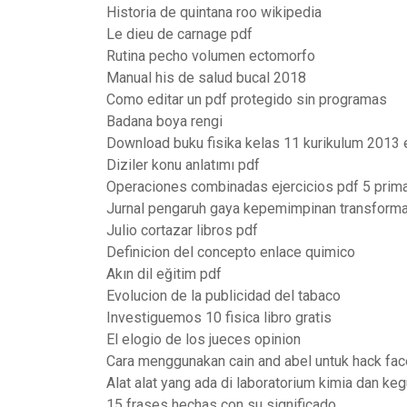
Historia de quintana roo wikipedia
Le dieu de carnage pdf
Rutina pecho volumen ectomorfo
Manual his de salud bucal 2018
Como editar un pdf protegido sin programas
Badana boya rengi
Download buku fisika kelas 11 kurikulum 2013 
Diziler konu anlatımı pdf
Operaciones combinadas ejercicios pdf 5 prima
Jurnal pengaruh gaya kepemimpinan transformas
Julio cortazar libros pdf
Definicion del concepto enlace quimico
Akın dil eğitim pdf
Evolucion de la publicidad del tabaco
Investiguemos 10 fisica libro gratis
El elogio de los jueces opinion
Cara menggunakan cain and abel untuk hack fa
Alat alat yang ada di laboratorium kimia dan ke
15 frases hechas con su significado