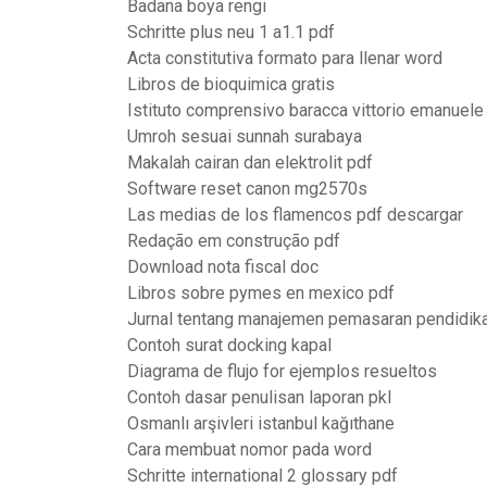
Badana boya rengi
Schritte plus neu 1 a1.1 pdf
Acta constitutiva formato para llenar word
Libros de bioquimica gratis
Istituto comprensivo baracca vittorio emanuele i
Umroh sesuai sunnah surabaya
Makalah cairan dan elektrolit pdf
Software reset canon mg2570s
Las medias de los flamencos pdf descargar
Redação em construção pdf
Download nota fiscal doc
Libros sobre pymes en mexico pdf
Jurnal tentang manajemen pemasaran pendidik
Contoh surat docking kapal
Diagrama de flujo for ejemplos resueltos
Contoh dasar penulisan laporan pkl
Osmanlı arşivleri istanbul kağıthane
Cara membuat nomor pada word
Schritte international 2 glossary pdf