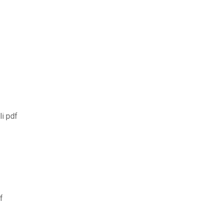
li pdf
f