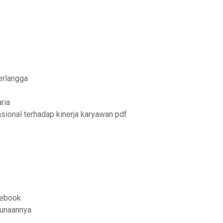
erlangga
ria
ional terhadap kinerja karyawan pdf
cebook
gunaannya