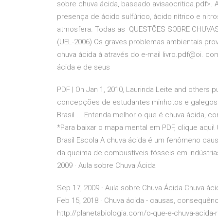
sobre chuva ácida, baseado avisaocritica.pdf>.
presença de ácido sulfúrico, ácido nítrico e ni
atmosfera. Todas as QUESTÕES SOBRE CHUVAS Á
(UEL-2006) Os graves problemas ambientais pro
chuva ácida à através do e-mail livro.pdf@oi. 
ácida e de seus
PDF | On Jan 1, 2010, Laurinda Leite and others
concepções de estudantes minhotos e galegos |
Brasil ... Entenda melhor o que é chuva ácida,
*Para baixar o mapa mental em PDF, clique aqui!
Brasil Escola A chuva ácida é um fenômeno caus
da queima de combustíveis fósseis em indústria
2009 · Aula sobre Chuva Ácida
Sep 17, 2009 · Aula sobre Chuva Ácida Chuva ác
Feb 15, 2018 · Chuva ácida - causas, consequênc
http://planetabiologia.com/o-que-e-chuva-acida