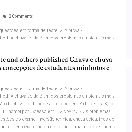
2 Comments
questões em forma de teste. 2. A prova /
f A chuva ácida é um dos problemas ambientais mais
ite and others published Chuva e chuva
s concepções de estudantes minhotos e
questões em forma de teste. 2. A prova /
f A chuva ácida é um dos problemas ambientais mais
o da chuva ácida pode acontecer em: A) I apenas. B) I e II
ca_a_11_homol.pdf. Acesso em: 22 Nov 2017 Os problemas
stões do exame: inversão térmica, chuva ácida, ilhas de
para o pleno exercício da cidadania numa um experimento