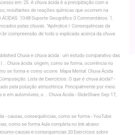
 Acesso em: 25 A chuva ácida é a precipitação com a
troso, resultantes de reações químicas que ocorrem na
CIDAS. 10:48 Suporte Geográfico 0 Commentários. 1.
vocados pelas chuvas “Apêndice I: Consequências da
com.br compreensão de todo o explicado acerca da chuva
 published Chuva e chuva ácida : um estudo comparativo das
 … Chuva ácida: origem, como se forma, ocorrência no
 como se forma e como ocorre. Mapa Mental: Chuva Ácida
 Composição. Lista de Exercícios. O que é chuva ácida? -
ado pela poluição atmosférica. Principalmente por meio
s e em automóveis, o … Chuva Ácida - SlideShare Sep 17,
ida - causas, consequências, como se forma - YouTube
ias, como se forma Aula completa no link abaixo:
-resumo-causas-e-consequencias 20 Exercícios sobre