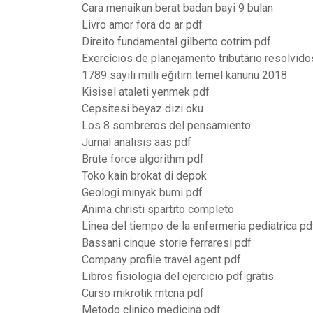
Cara menaikan berat badan bayi 9 bulan
Livro amor fora do ar pdf
Direito fundamental gilberto cotrim pdf
Exercícios de planejamento tributário resolvido
1789 sayılı milli eğitim temel kanunu 2018
Kisisel ataleti yenmek pdf
Cepsitesi beyaz dizi oku
Los 8 sombreros del pensamiento
Jurnal analisis aas pdf
Brute force algorithm pdf
Toko kain brokat di depok
Geologi minyak bumi pdf
Anima christi spartito completo
Linea del tiempo de la enfermeria pediatrica pd
Bassani cinque storie ferraresi pdf
Company profile travel agent pdf
Libros fisiologia del ejercicio pdf gratis
Curso mikrotik mtcna pdf
Metodo clinico medicina pdf