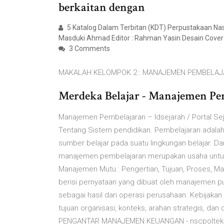
berkaitan dengan
5 Katalog Dalam Terbitan (KDT) Perpustakaan N
Masduki Ahmad Editor : Rahman Yasin Desain Cover : 
3 Comments
MAKALAH KELOMPOK 2 : MANAJEMEN PEMBELAJA
Merdeka Belajar - Manajemen Pe
Manajemen Pembelajaran – Idsejarah / Portal Se
Tentang Sistem pendidikan. Pembelajaran adalah 
sumber belajar pada suatu lingkungan belajar. D
manajemen pembelajaran merupakan usaha untuk
Manajemen Mutu : Pengertian, Tujuan, Proses, Ma
berisi pernyataan yang dibuat oleh manajemen 
sebagai hasil dari operasi perusahaan. Kebijaka
tujuan organisasi, konteks, arahan strategis, dan
PENGANTAR MANAJEMEN KEUANGAN - nscpolteks