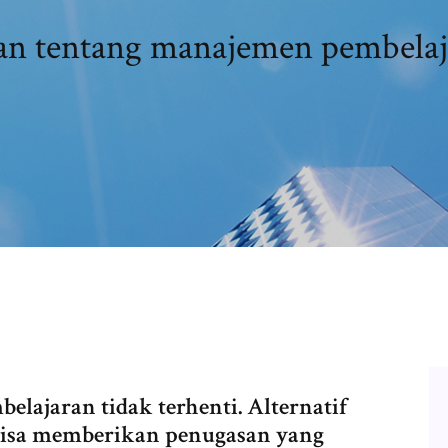
an tentang manajemen pembelaj
elajaran tidak terhenti. Alternatif
bisa memberikan penugasan yang