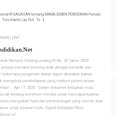
asional RI GAGASAN tentang MANAJEMEN PENDIDIKAN Penulis :
Toto Irianto Lay Out : To
RAN | UNIT …
ndidikan.Net
jarah Menurut Undang-undang RI No. 20 Tahun 2003
proses interaktif peserta didik dengan pendidik dan
ari beberapa pengertian diatas dapat dikatakan bahwa
 mengelola pembelajaran yang meliputi perencanaan
nfaat ... Apr 17, 2020 · Dalam dokumen kebijakan mutu
puncak tentang komitmen mereka untuk mencapai kualitas
n mutu merupakan hasil dari pertimbangan yang cermat akan
 dasar untuk sasaran mutu. Syarat Kebijakan Mutu
by.ac.id