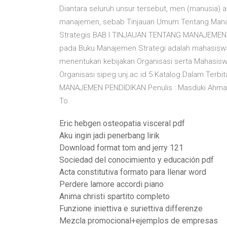
Diantara seluruh unsur tersebut, men (manusia) a
manajemen, sebab Tinjauan Umum Tentang Mana
Strategis BAB I TINJAUAN TENTANG MANAJEMEN 
pada Buku Manajemen Strategi adalah mahasisw
menentukan kebijakan Organisasi serta Mahasi
Organisasi sipeg.unj.ac.id 5 Katalog Dalam Terb
MANAJEMEN PENDIDIKAN Penulis : Masduki Ahmad Ed
To
Eric hebgen osteopatia visceral pdf
Aku ingin jadi penerbang lirik
Download format tom and jerry 121
Sociedad del conocimiento y educación pdf
Acta constitutiva formato para llenar word
Perdere lamore accordi piano
Anima christi spartito completo
Funzione iniettiva e suriettiva differenze
Mezcla promocional+ejemplos de empresas