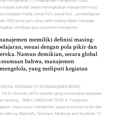
 untuk mengetahui (1) Pelaksanaan manajemen mutu
kan kepala sekolah dalam meningkatkan manajemen mutu
 Kebijakan Publik Jurnal Pdf | Jurnal Doc …pembelajaran
ah 2020 jurnal guru yang salah bidang dalam mengajar
 kebijakan sertifikasi guru asesmen manajemen …
manajemen memiliki definisi masing-
ajaran, sesuai dengan pola pikir dan
mereka. Namun demikian, secara global
i kesamaan bahwa, manajemen
engelola, yang meliputi kegiatan
 DIGITAL PROGRAM STUDI MANAJEMEN BISNIS
 Pd Dr. Rusman, M.Pd sekolah yang memerlukan kebijakan
an tentang … BAB II LANDASAN TEORI A. Pengertian
aran. Unsur-unsur manajemen, pada umumnya terdiri dari
Men, Money, Materials, Teachers, Methods and Students.13