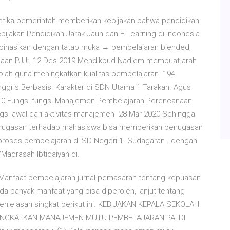
tika pemerintah memberikan kebijakan bahwa pendidikan
bijakan Pendidikan Jarak Jauh dan E-Learning di Indonesia
mbinasikan dengan tatap muka → pembelajaran blended,
lolaan PJJ:. 12 Des 2019 Mendikbud Nadiem membuat arah
lah guna meningkatkan kualitas pembelajaran. 194.
gris Berbasis. Karakter di SDN Utama 1 Tarakan. Agus
010 Fungsi-fungsi Manajemen Pembelajaran Perencanaan
gsi awal dari aktivitas manajemen 28 Mar 2020 Sehingga
 penugasan terhadap mahasiswa bisa memberikan penugasan
proses pembelajaran di SD Negeri 1. Sudagaran . dengan
Madrasah Ibtidaiyah di.
. Manfaat pembelajaran jurnal pemasaran tentang kepuasan
a banyak manfaat yang bisa diperoleh, lanjut tentang
njelasan singkat berikut ini. KEBIJAKAN KEPALA SEKOLAH
NGKATKAN MANAJEMEN MUTU PEMBELAJARAN PAI DI