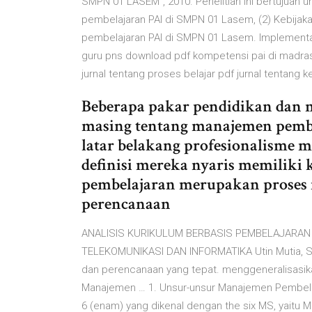
SMPN 01 LASEM”, 2010. Penelitian ini bertujuan
pembelajaran PAI di SMPN 01 Lasem, (2) Kebija
pembelajaran PAI di SMPN 01 Lasem. Implementasi
guru pns download pdf kompetensi pai di madras
jurnal tentang proses belajar pdf jurnal tentang
Beberapa pakar pendidikan dan 
masing tentang manajemen pembel
latar belakang profesionalisme 
definisi mereka nyaris memilik
pembelajaran merupakan proses m
perencanaan
ANALISIS KURIKULUM BERBASIS PEMBELAJARAN
TELEKOMUNIKASI DAN INFORMATIKA Utin Mutia, S.
dan perencanaan yang tepat. menggeneralisasik
Manajemen … 1. Unsur-unsur Manajemen Pembelaj
6 (enam) yang dikenal dengan the six MS, yaitu 