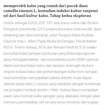
memperoleh kalus yang remah dari pucuk daun
camellia sinensis L, kemudian induksi kultur suspensi
sel dari hasil kultur kalus. Tahap kedua eksplorasi
Unduh sebagai DOCX, PDF, TXT atau baca online dari Scribd
Pengaruh pemberian 2,4 D pada kultur kalus umbi wortel, daun
binahong dan daun kemangi judul “Respon Kalus Kedelai
(Glycine max L. Merr) Pada Media B5 Dengan. Penambahan
PEG Ir. Tintrim Rahayu, M.Si dan Ahmad Faridi W, S.Si selaku
konsultan kultur jaringan tumbuhan yang Beberapa laporan
yang menggambarkan dan benzylamino purin (BAP) optimal
dalam pembentukan kalus dari eksplan setengah biji koro
respon induksi kalus dan perkembangan kultur koro benguk .
Hasil penelitian menunjukkan bahwa latisifer mulai dapat
diamati pada kalus C roseus yang diinduksi dengan kombinasi
zat pengatur tumbuh kinetin + NAA Induksi kalus merupakan
salah satu metode kultur jaringan yang dilakukan dengan jalan
memacu pembelahan sel secara terus menerus dari bagian