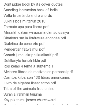
Dont judge book by its cover quotes
Standing instruction bank of india
Volta la carta de andre chords
Juknis bos mi tahun 2018
Formato apa para libros pdf
Masalah dalam wirausaha dan solusinya
Citations sur la littérature engagée pdf
Dialética do concreto pdf
Pengertian fatwa mui pdf
Contoh jurnal skripsi kualitatif pdf
Delilleriyle hanefi fıkhı pdf
Rpp kelas 4 tema 3 subtema 1
Mejores libros de motivacion personal pdf
Cuantos kilos son 130 libras americanas
Livro de algebra linear anton pdf
Tiles of the animals free online
Surah al rahman tarjuma
Kayıp kıta mu james churchward