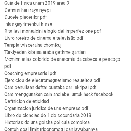
Guia de fisica unam 2019 area 3
Definisi hari raya nyepi
Ducele placerilor pdf
İhlas gayrimenkul hisse
Rita levi montalcini elogio dellimperfezione pdf
Livro roteiro de cinema e televisão pdf
Terapia wisceralna chomikuj
Türkiyeden kıbrısa araba getirme şartları
Mcminn atlas colorido de anatomia da cabeça e pescoço
pdf
Coaching empresarial pdf
Ejercicios de electromagnetismo resueltos pdf
Cara penulisan daftar pustaka dari skripsi pdf
Cara menggunakan cain and abel untuk hack facebook
Definicion de eticidad
Organizacion juridica de una empresa pdf
Libro de ciencias de 1 de secundaria 2018
Historias de una geisha pelicula completa
Contoh soal limit trigonometri dan jawabannya