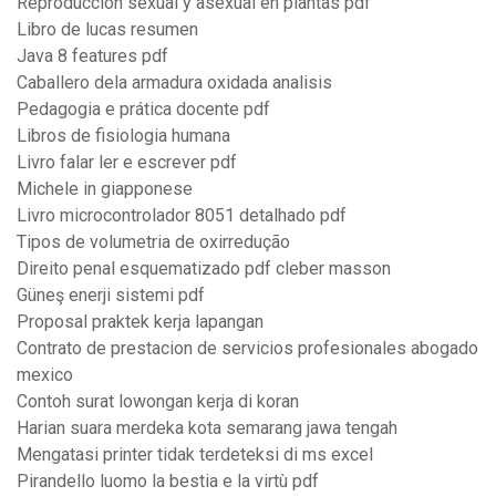
Reproduccion sexual y asexual en plantas pdf
Libro de lucas resumen
Java 8 features pdf
Caballero dela armadura oxidada analisis
Pedagogia e prática docente pdf
Libros de fisiologia humana
Livro falar ler e escrever pdf
Michele in giapponese
Livro microcontrolador 8051 detalhado pdf
Tipos de volumetria de oxirredução
Direito penal esquematizado pdf cleber masson
Güneş enerji sistemi pdf
Proposal praktek kerja lapangan
Contrato de prestacion de servicios profesionales abogado
mexico
Contoh surat lowongan kerja di koran
Harian suara merdeka kota semarang jawa tengah
Mengatasi printer tidak terdeteksi di ms excel
Pirandello luomo la bestia e la virtù pdf