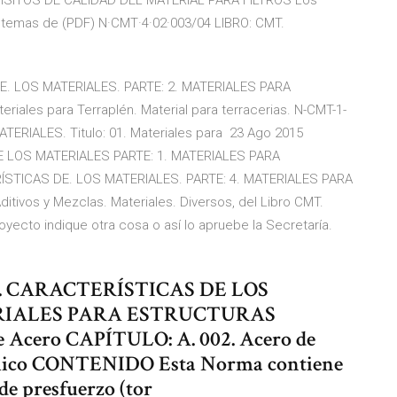
UISITOS DE CALIDAD DEL MATERIAL PARA FILTROS Los
istemas de (PDF) N·CMT·4·02·003/04 LIBRO: CMT.
E. LOS MATERIALES. PARTE: 2. MATERIALES PARA
ales para Terraplén. Material para terracerias. N-CMT-1-
ERIALES. Titulo: 01. Materiales para 23 Ago 2015
E LOS MATERIALES PARTE: 1. MATERIALES PARA
ÍSTICAS DE. LOS MATERIALES. PARTE: 4. MATERIALES PARA
ditivos y Mezclas. Materiales. Diversos, del Libro CMT.
royecto indique otra cosa o así lo apruebe la Secretaría.
T. CARACTERÍSTICAS DE LOS
ERIALES PARA ESTRUCTURAS
e Acero CAPÍTULO: A. 002. Acero de
áulico CONTENIDO Esta Norma contiene
 de presfuerzo (tor