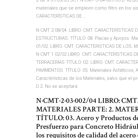
2 de 9 31/05/05 SCT N•CMT•3•04•001/05 D. REQ
materiales que se empleen como filtro en los s
CARACTERÍSTICAS DE …
N·CMT·2·08/04. LIBRO: CMT. CARACTERÍSTICAS D
ESTRUCTURAS. TÍTULO: 08. Placas y Apoyos Materi
01/02. LIBRO: CMT. CARACTERISTICAS DE LOS. MAT
N·CMT·1·02/02 LIBRO: CMT. CARACTERÍSTICAS D
TERRACERÍAS TÍTULO: 02. LIBRO: CMT. CARACTER
PAVIMENTOS. TÍTULO: 05. Materiales Asfálticos, A
Características de los Materiales, salvo que el p
D.2. No se aceptará
N·CMT·2·03·002/04 LIBRO: CM
MATERIALES PARTE: 2. MAT
TÍTULO: 03. Acero y Productos d
Presfuerzo para Concreto Hidr
los requisitos de calidad del acero