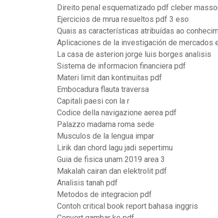
Direito penal esquematizado pdf cleber masso
Ejercicios de mrua resueltos pdf 3 eso
Quais as características atribuídas ao conhecim
Aplicaciones de la investigación de mercados 
La casa de asterion jorge luis borges analisis
Sistema de informacion financiera pdf
Materi limit dan kontinuitas pdf
Embocadura flauta traversa
Capitali paesi con la r
Codice della navigazione aerea pdf
Palazzo madama roma sede
Musculos de la lengua impar
Lirik dan chord lagu jadi sepertimu
Guia de fisica unam 2019 area 3
Makalah cairan dan elektrolit pdf
Analisis tanah pdf
Metodos de integracion pdf
Contoh critical book report bahasa inggris
Convert gambar ke pdf