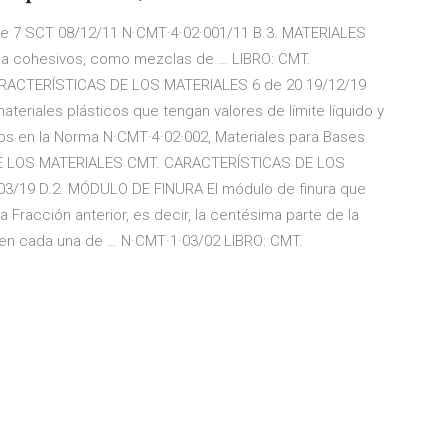
 7 SCT 08/12/11 N·CMT·4·02·001/11 B.3. MATERIALES
 cohesivos, como mezclas de … LIBRO: CMT.
ACTERÍSTICAS DE LOS MATERIALES 6 de 20 19/12/19
ateriales plásticos que tengan valores de límite líquido y
dos en la Norma N·CMT·4·02·002, Materiales para Bases
 DE LOS MATERIALES CMT. CARACTERÍSTICAS DE LOS
3/19 D.2. MÓDULO DE FINURA El módulo de finura que
a Fracción anterior, es decir, la centésima parte de la
en cada una de … N·CMT·1·03/02 LIBRO: CMT.