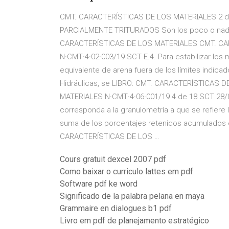
CMT. CARACTERÍSTICAS DE LOS MATERIALES 2 de
PARCIALMENTE TRITURADOS Son los poco o nada
CARACTERÍSTICAS DE LOS MATERIALES CMT. CAR
N·CMT·4·02·003/19 SCT E.4. Para estabilizar los m
equivalente de arena fuera de los límites indica
Hidráulicas, se LIBRO: CMT. CARACTERÍSTICAS
MATERIALES N·CMT·4·06·001/19 4 de 18 SCT 28/0
corresponda a la granulometría a que se refiere l
suma de los porcentajes retenidos acumulados 
CARACTERÍSTICAS DE LOS …
Cours gratuit dexcel 2007 pdf
Como baixar o curriculo lattes em pdf
Software pdf ke word
Significado de la palabra pelana en maya
Grammaire en dialogues b1 pdf
Livro em pdf de planejamento estratégico