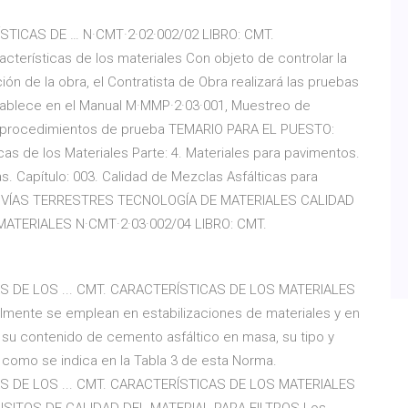
STICAS DE … N·CMT·2·02·002/02 LIBRO: CMT.
rísticas de los materiales Con objeto de controlar la
ción de la obra, el Contratista de Obra realizará las pruebas
ablece en el Manual M·MMP·2·03·001, Muestreo de
s procedimientos de prueba TEMARIO PARA EL PUESTO:
as de los Materiales Parte: 4. Materiales para pavimentos.
las. Capítulo: 003. Calidad de Mezclas Asfálticas para
DE VÍAS TERRESTRES TECNOLOGÍA DE MATERIALES CALIDAD
ATERIALES N·CMT·2·03·002/04 LIBRO: CMT.
AS DE LOS ... CMT. CARACTERÍSTICAS DE LOS MATERIALES
almente se emplean en estabilizaciones de materiales y en
su contenido de cemento asfáltico en masa, su tipo y
an como se indica en la Tabla 3 de esta Norma.
AS DE LOS ... CMT. CARACTERÍSTICAS DE LOS MATERIALES