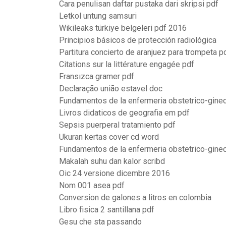
Cara penulisan daftar pustaka dari skripsi pdf
Letkol untung samsuri
Wikileaks türkiye belgeleri pdf 2016
Principios básicos de protección radiológica
Partitura concierto de aranjuez para trompeta p
Citations sur la littérature engagée pdf
Fransızca gramer pdf
Declaração união estavel doc
Fundamentos de la enfermeria obstetrico-gine
Livros didaticos de geografia em pdf
Sepsis puerperal tratamiento pdf
Ukuran kertas cover cd word
Fundamentos de la enfermeria obstetrico-gine
Makalah suhu dan kalor scribd
Oic 24 versione dicembre 2016
Nom 001 asea pdf
Conversion de galones a litros en colombia
Libro fisica 2 santillana pdf
Gesu che sta passando