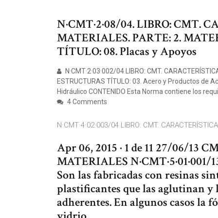
N·CMT·2·08/04. LIBRO: CMT. 
MATERIALES. PARTE: 2. MAT
TÍTULO: 08. Placas y Apoyos
N·CMT·2·03·002/04 LIBRO: CMT. CARACTERÍSTI
ESTRUCTURAS TÍTULO: 03. Acero y Productos de Ace
Hidráulico CONTENIDO Esta Norma contiene los requis
4 Comments
N·CMT·4·02·003/04 LIBRO: CMT. CARACTERÍSTIC
Apr 06, 2015 · 1 de 11 27/06/
MATERIALES N·CMT·5·01·001/
Son las fabricadas con resinas sin
plastificantes que las aglutinan 
adherentes. En algunos casos la f
vidrio.