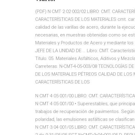
(PDF) N·CMT·2·02·002/02 LIBRO: CMT. CARACTERÍ
CARACTERÍSTICAS DE LOS MATERIALES cmt. caracte
calidad de las varillas de acero, durante la ejecu
necesarias, en muestras obtenidas como se est
Materiales y Productos de Acero y mediante lo
JEFE DE LA UNIDAD DE … Libro: CMT. Característic
Título: 05. Materiales Asfálticos, Aditivos y Mezc
Carreteras. N-CMT-4-05-003/08 TECNOLOGÍAS 
DE LOS MATERIALES PÉTREOS CALIDAD DE LOS M
CARACTERÍSTICAS DE LOS
N·CMT·4·05·001/00 LIBRO: CMT. CARACTERÍSTIC
N·CMT·4·05·001/00 • Superestables, que princip
trabajos de recuperación de pavimentos. Según 
polaridad, las emulsiones asfálticas se clasific
N·CMT·3·04·001/05 LIBRO: CMT. CARACTERÍSTIC