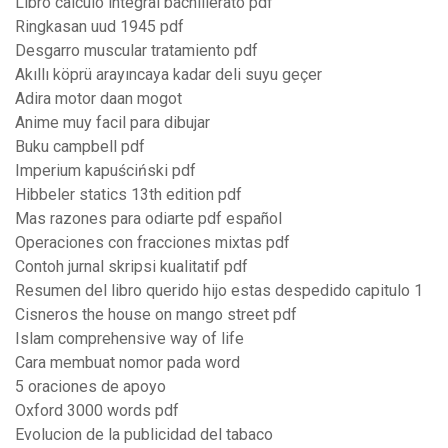
Libro calculo integral bachillerato pdf
Ringkasan uud 1945 pdf
Desgarro muscular tratamiento pdf
Akıllı köprü arayıncaya kadar deli suyu geçer
Adira motor daan mogot
Anime muy facil para dibujar
Buku campbell pdf
Imperium kapuściński pdf
Hibbeler statics 13th edition pdf
Mas razones para odiarte pdf español
Operaciones con fracciones mixtas pdf
Contoh jurnal skripsi kualitatif pdf
Resumen del libro querido hijo estas despedido capitulo 1
Cisneros the house on mango street pdf
Islam comprehensive way of life
Cara membuat nomor pada word
5 oraciones de apoyo
Oxford 3000 words pdf
Evolucion de la publicidad del tabaco