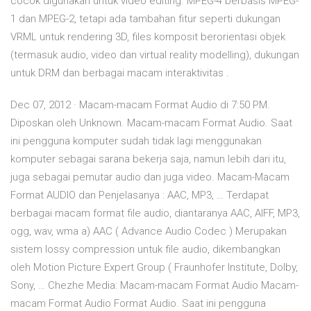
cocok digunakan untuk video editing. MPEG-4 berbasis MPEG-
1 dan MPEG-2, tetapi ada tambahan fitur seperti dukungan
VRML untuk rendering 3D, files komposit berorientasi objek
(termasuk audio, video dan virtual reality modelling), dukungan
untuk DRM dan berbagai macam interaktivitas .
Dec 07, 2012 · Macam-macam Format Audio di 7:50 PM.
Diposkan oleh Unknown. Macam-macam Format Audio. Saat
ini pengguna komputer sudah tidak lagi menggunakan
komputer sebagai sarana bekerja saja, namun lebih dari itu,
juga sebagai pemutar audio dan juga video. Macam-Macam
Format AUDIO dan Penjelasanya : AAC, MP3, … Terdapat
berbagai macam format file audio, diantaranya AAC, AIFF, MP3,
ogg, wav, wma a) AAC ( Advance Audio Codec ) Merupakan
sistem lossy compression untuk file audio, dikembangkan
oleh Motion Picture Expert Group ( Fraunhofer Institute, Dolby,
Sony, … Chezhe Media: Macam-macam Format Audio Macam-
macam Format Audio Format Audio. Saat ini pengguna