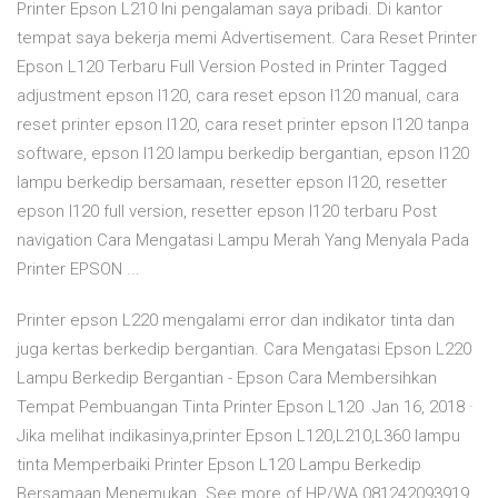
Printer Epson L210 Ini pengalaman saya pribadi. Di kantor
tempat saya bekerja memi Advertisement. Cara Reset Printer
Epson L120 Terbaru Full Version Posted in Printer Tagged
adjustment epson l120, cara reset epson l120 manual, cara
reset printer epson l120, cara reset printer epson l120 tanpa
software, epson l120 lampu berkedip bergantian, epson l120
lampu berkedip bersamaan, resetter epson l120, resetter
epson l120 full version, resetter epson l120 terbaru Post
navigation Cara Mengatasi Lampu Merah Yang Menyala Pada
Printer EPSON ...
Printer epson L220 mengalami error dan indikator tinta dan
juga kertas berkedip bergantian. Cara Mengatasi Epson L220
Lampu Berkedip Bergantian - Epson Cara Membersihkan
Tempat Pembuangan Tinta Printer Epson L120 Jan 16, 2018 ·
Jika melihat indikasinya,printer Epson L120,L210,L360 lampu
tinta Memperbaiki Printer Epson L120 Lampu Berkedip
Bersamaan Menemukan See more of HP/WA 081242093919