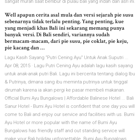
sangat murah saat berlibur di pulau bali yang indah dan asri ini.
Well apapun cerita asal mula dan versi sejarah pie susu
sebenarnya tidak terlalu penting. Yang penting, kue
yang menjadi khas Bali ini sekarang memang punya
banyak versi. Di Bali sendiri, variannya sudah
bermacam-macam, dari pie susu, pie coklat, pie keju,
pie kacang dan …
Lagu Kasih Sayang "Putri Cening Ayu" Untuk Anak Suputri ...
Apr 08, 2015 · Lagu Putri Cening Ayu adalah lagu kasih sayang
untuk anak-anak putri Bali. Lagu ini bercerita tentang dialog Ibu
& Putrinya, dimana sang ibu meminta putrinya untuk tinggal
dirumah karena ia akan pergi ke pasar membeli makanan.
Official Bumi Ayu Bungalows | Affordable Balinese Hotel ... Bali
Sanur Hotel - Bumi Ayu Hotel is confident that one day you will
come to Bali and enjoy our service and facilities with us. Bumi
Ayu Hotel or more popular with the name of Bumi Ayu
Bungalows has friendly staff and out standing service will
make your Bali holiday unforgettable. Bumi Ayu Bungalows