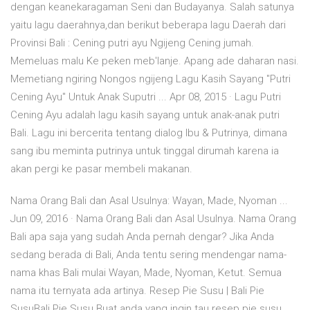
dengan keanekaragaman Seni dan Budayanya. Salah satunya
yaitu lagu daerahnya,dan berikut beberapa lagu Daerah dari
Provinsi Bali : Cening putri ayu Ngijeng Cening jumah.
Memeluas malu Ke peken meb'lanje. Apang ade daharan nasi.
Memetiang ngiring Nongos ngijeng Lagu Kasih Sayang "Putri
Cening Ayu" Untuk Anak Suputri ... Apr 08, 2015 · Lagu Putri
Cening Ayu adalah lagu kasih sayang untuk anak-anak putri
Bali. Lagu ini bercerita tentang dialog Ibu & Putrinya, dimana
sang ibu meminta putrinya untuk tinggal dirumah karena ia
akan pergi ke pasar membeli makanan.
Nama Orang Bali dan Asal Usulnya: Wayan, Made, Nyoman ...
Jun 09, 2016 · Nama Orang Bali dan Asal Usulnya. Nama Orang
Bali apa saja yang sudah Anda pernah dengar? Jika Anda
sedang berada di Bali, Anda tentu sering mendengar nama-
nama khas Bali mulai Wayan, Made, Nyoman, Ketut. Semua
nama itu ternyata ada artinya. Resep Pie Susu | Bali Pie
SusuBali Pie Susu Buat anda yang ingin tau resep pie susu