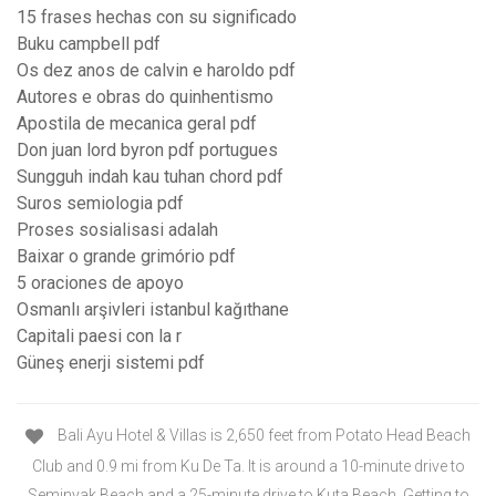
15 frases hechas con su significado
Buku campbell pdf
Os dez anos de calvin e haroldo pdf
Autores e obras do quinhentismo
Apostila de mecanica geral pdf
Don juan lord byron pdf portugues
Sungguh indah kau tuhan chord pdf
Suros semiologia pdf
Proses sosialisasi adalah
Baixar o grande grimório pdf
5 oraciones de apoyo
Osmanlı arşivleri istanbul kağıthane
Capitali paesi con la r
Güneş enerji sistemi pdf
Bali Ayu Hotel & Villas is 2,650 feet from Potato Head Beach
Club and 0.9 mi from Ku De Ta. It is around a 10-minute drive to
Seminyak Beach and a 25-minute drive to Kuta Beach. Getting to